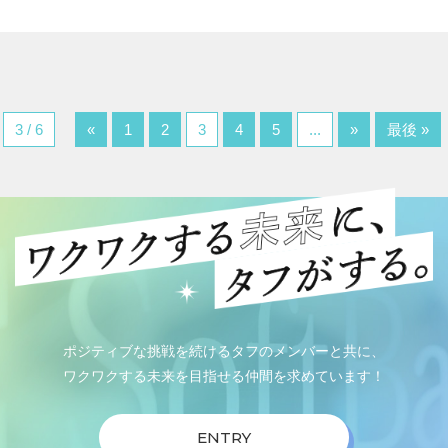
3 / 6
«
1
2
3
4
5
...
»
最後 »
ポジティブな挑戦を続けるタフのメンバーと共に、
ワクワクする未来を目指せる仲間を求めています！
ENTRY