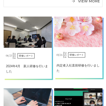
VIEW MORE
2024
2024
03/
26
研修レポート
04/
23
研修レポート
内定者入社直前研修を行いまし
2024年4月 新人研修を行いま
た
した