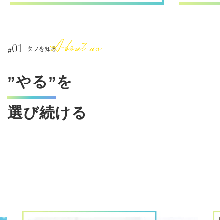
01
#
タフを知る
”やる”
を
選び続ける