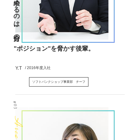
求めるのは、自分の
"ポジション"を脅かす後輩。
Y.T
/ 2016年度入社
ソフトバンクショップ事業部 チーフ
#03