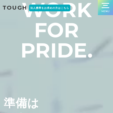
W
O
R
K
TOUGH
法人携帯をお求めの方はこちら
MENU
F
O
R
P
R
I
D
E
.
準備は