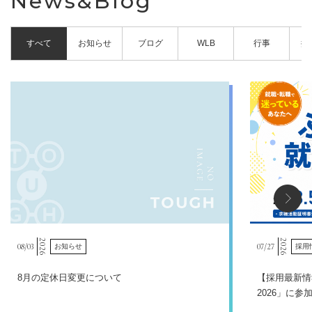
News&Blog
すべて
お知らせ
ブログ
WLB
行事
採
2026
2026
08/
03
07/
27
お知らせ
採用
8月の定休日変更について
【採用最新情
2026」に参