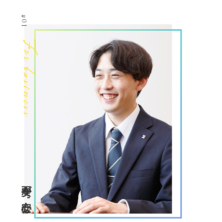
#01
For business
不安が"安心"に